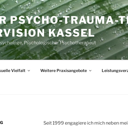
ÜR PSYCHO-TRAUMA-T
RVISION KASSEL
Psychologe, Psychologischer Psychotherapeut
uelle Vielfalt
Weitere Praxisangebote
Leistungsverz
NG
Seit 1999 engagiere ich mich neben mein