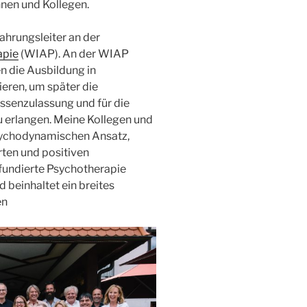
nnen und Kollegen.
ahrungsleiter an der
apie
(WIAP). An der
WIAP
 die Ausbildung in
eren, um später die
ssenzulassung und für die
zu erlangen. Meine Kollegen und
psychodynamischen Ansatz,
rten und positiven
fundierte Psychotherapie
d beinhaltet ein breites
en