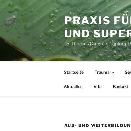
Zum
Inhalt
PRAXIS F
springen
UND SUPE
Dr. Thomas Gruyters, Diplom-
Startseite
Trauma
Sex
Aktuelles
Vita
Kontakt
AUS- UND WEITERBILDU